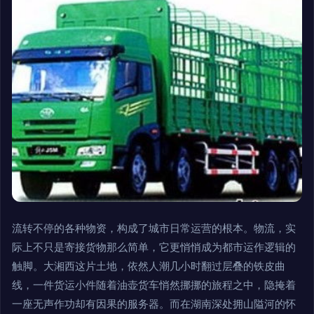
流转不停的各种物资，构成了城市日常运营的根本。物流，实
际上不只是寄接货物那么简单，它更悄悄成为都市运作逻辑的
触脚。大湘西这片土地，依然人潮几小时翻过层叠的铁皮曲
线，一件货运小件随着油壶货车悄然挪挪的旅程之中，隐掩着
一座无声作功却有因果的服务器。而在湖南深处拥山隘河的怀